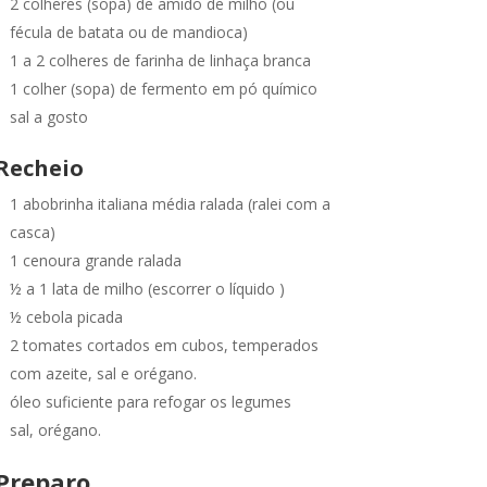
2 colheres (sopa) de amido de milho (ou
fécula de batata ou de mandioca)
1 a 2 colheres de farinha de linhaça branca
1 colher (sopa) de fermento em pó químico
sal a gosto
Recheio
1 abobrinha italiana média ralada (ralei com a
casca)
1 cenoura grande ralada
½ a 1 lata de milho (escorrer o líquido )
½ cebola picada
2 tomates cortados em cubos, temperados
com azeite, sal e orégano.
óleo suficiente para refogar os legumes
sal, orégano.
Preparo