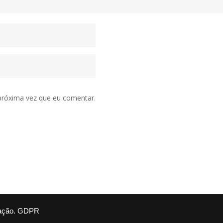
próxima vez que eu comentar.
ação.
GDPR
e Foods
- Siga-nos nas redes sociais