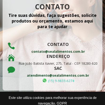
CONTATO
3970.9 km
Tire suas dúvidas, faça sugestões, solicite
Directions
produtos ou orçamento, estamos aqui
para te ajudar
NAT GEO COMERCIO E REPRESENTACOES LTDA
RUA SARGENTO SILVINO MACÊDO, 620
Recife - PE
CONTATO

Brasil
contato@sealalimentos.com.br
ENDEREÇO
3972 km

Directions
Rua João Batista Xavier, 275, Tatuí -
CEP 18280-620
SAC

MERCADINHO SÃO DOMINGOS
atendimento@sealalimentos.com.br
RUA CONCELHEIRO SEVERINO FRANCISCO ALVES,
(15) 9-9833-6274
146
VITÓRIA DE SANTO ANTÃO
Brasil
Este site utiliza cookies para melhorar sua experiência de
navegação.
GDPR