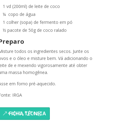
1 vd (200ml) de leite de coco
¼ copo de água
1 colher (sopa) de fermento em pó
½ pacote de 50g de coco ralado
Preparo
Misture todos os ingredientes secos. Junte os
ovos e o óleo e misture bem. Vá adicionando o
leite de e mexendo vigorosamente até obter
uma massa homogênea.
Asse em forno pré-aquecido.
Fonte: IRGA
FICHA TÉCNICA