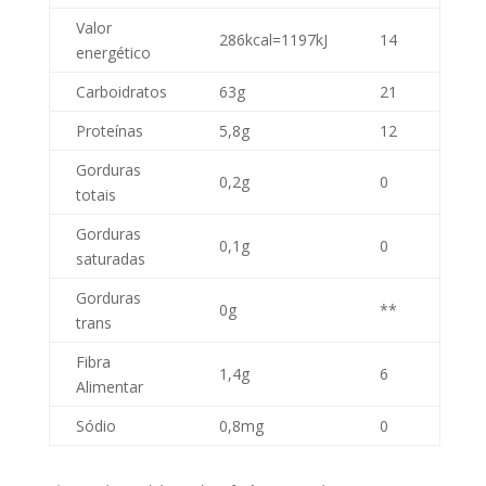
Valor
286kcal=1197kJ
14
energético
Carboidratos
63g
21
Proteínas
5,8g
12
Gorduras
0,2g
0
totais
Gorduras
0,1g
0
saturadas
Gorduras
0g
**
trans
Fibra
1,4g
6
Alimentar
Sódio
0,8mg
0