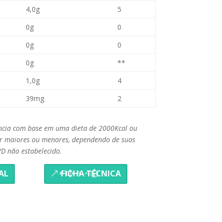
4,0g
5
0g
0
0g
0
0g
**
1,0g
4
39mg
2
rência com base em uma dieta de 2000Kcal ou
er maiores ou menores, dependendo de suas
VD não estabelecido.
AL
FICHA TÉCNICA