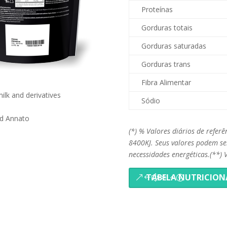
Proteínas
Gorduras totais
Gorduras saturadas
Gorduras trans
Fibra Alimentar
ilk and derivatives
Sódio
nd Annato
(*) % Valores diários de refe
8400KJ. Seus valores podem s
necessidades energéticas.(**) 
TABELA NUTRICION