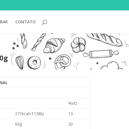
RAR
CONTATO
00g
NAL
%VD
271kcal=1138kJ
13
60g
20