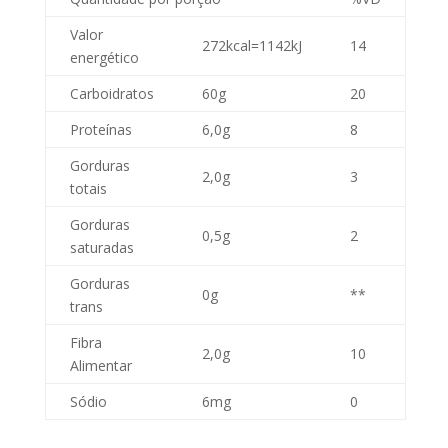
Valor
272kcal=1142kJ
14
energético
Carboidratos
60g
20
Proteínas
6,0g
8
Gorduras
2,0g
3
totais
Gorduras
0,5g
2
saturadas
Gorduras
0g
**
trans
Fibra
2,0g
10
Alimentar
Sódio
6mg
0