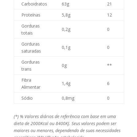
Carboidratos
63g
21
Proteínas
5,8g
12
Gorduras
0,2g
0
totais
Gorduras
0,1g
0
saturadas
Gorduras
0g
**
trans
Fibra
1,4g
6
Alimentar
Sódio
0,8mg
0
(*) % Valores diários de referência com base em uma
dieta de 2000Kcal ou 8400KJ. Seus valores podem ser
maiores ou menores, dependendo de suas necessidades