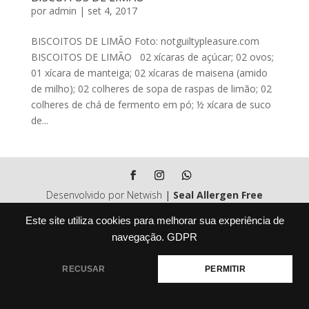
por
admin
|
set 4, 2017
BISCOITOS DE LIMÃO Foto: notguiltypleasure.com
BISCOITOS DE LIMÃO 02 xícaras de açúcar; 02 ovos;
01 xícara de manteiga; 02 xícaras de maisena (amido
de milho); 02 colheres de sopa de raspas de limão; 02
colheres de chá de fermento em pó; ½ xícara de suco
de...
Desenvolvido por Netwish
|
Seal Allergen Free
Foods
- Siga-nos nas redes sociais
Este site utiliza cookies para melhorar sua experiência de
navegação.
GDPR
RECUSAR
PERMITIR